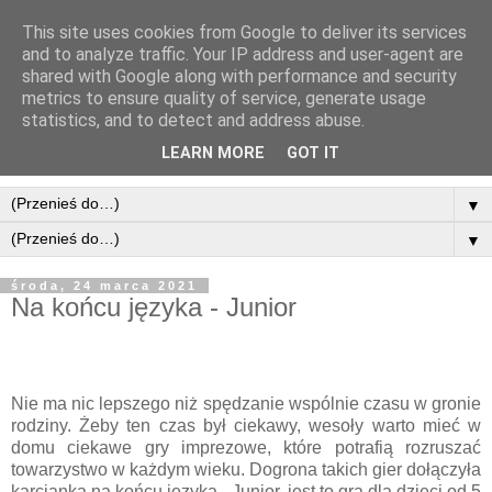
This site uses cookies from Google to deliver its services
and to analyze traffic. Your IP address and user-agent are
shared with Google along with performance and security
metrics to ensure quality of service, generate usage
statistics, and to detect and address abuse.
LEARN MORE
GOT IT
▼
▼
środa, 24 marca 2021
Na końcu języka - Junior
Nie ma nic lepszego niż spędzanie wspólnie czasu w gronie
rodziny. Żeby ten czas był ciekawy, wesoły warto mieć w
domu ciekawe gry imprezowe, które potrafią rozruszać
towarzystwo w każdym wieku. Dogrona takich gier dołączyła
karcianka na końcu języka - Junior, jest to gra dla dzieci od 5