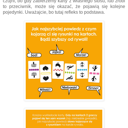
czujni, bo gdy zabierzemy karty z własnego stosu, lub zrobi
to przeciwnik, może się okazać, że pojawią się kolejne
pojedynki. Uważajcie, bo tutaj refleks to podstawa.