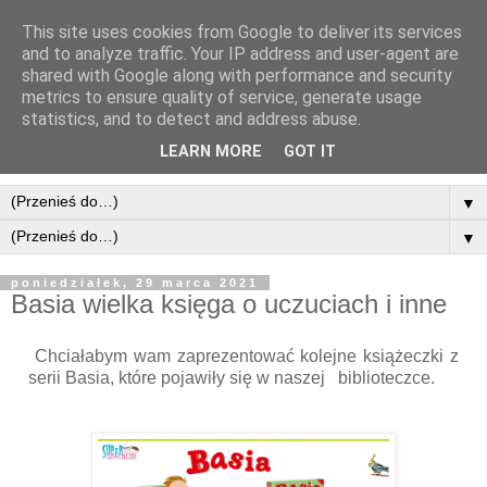
This site uses cookies from Google to deliver its services
and to analyze traffic. Your IP address and user-agent are
shared with Google along with performance and security
metrics to ensure quality of service, generate usage
statistics, and to detect and address abuse.
LEARN MORE
GOT IT
▼
▼
poniedziałek, 29 marca 2021
Basia wielka księga o uczuciach i inne
Chciałabym wam zaprezentować kolejne książeczki z
serii Basia, które pojawiły się w naszej biblioteczce.