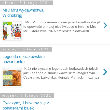
piątek, 5 lutego 2021
Mru Mru wydawnictwa
Widnokrąg
›
Mru Mru, otrzymana z księgarni TaniaKsiążka.pl
to opowieść o małej niedźwiadce o imieniu Mru
Mru, która była INNA niż reszta niedźwiedzi ...
środa, 3 lutego 2021
Legenda o krakowskim
obwarzanku
›
Któż nie słyszał o legendach krakowskich takich
jak: Legenda o smoku wawelskim, magicznym
Czakranie, Lajkoniku, Hejnale Mariackim, czy też
...
wtorek, 2 lutego 2021
Ćwiczymy i bawimy się z
bohaterami bajek