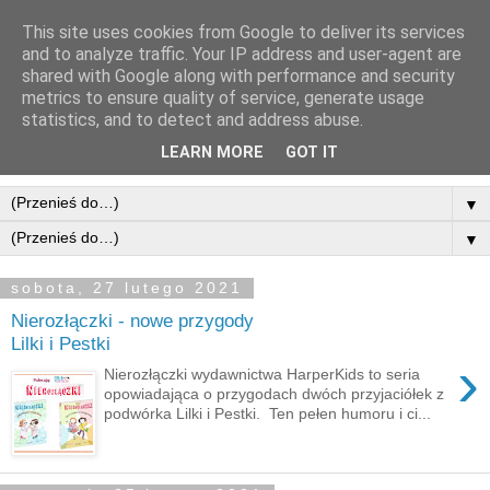
This site uses cookies from Google to deliver its services
and to analyze traffic. Your IP address and user-agent are
shared with Google along with performance and security
metrics to ensure quality of service, generate usage
statistics, and to detect and address abuse.
LEARN MORE
GOT IT
▼
▼
sobota, 27 lutego 2021
Nierozłączki - nowe przygody
Lilki i Pestki
›
Nierozłączki wydawnictwa HarperKids to seria
opowiadająca o przygodach dwóch przyjaciółek z
podwórka Lilki i Pestki. Ten pełen humoru i ci...