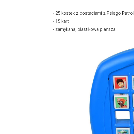
- 25 kostek z postaciami z Psiego Patro
- 15 kart
- zamykana, plastikowa plansza