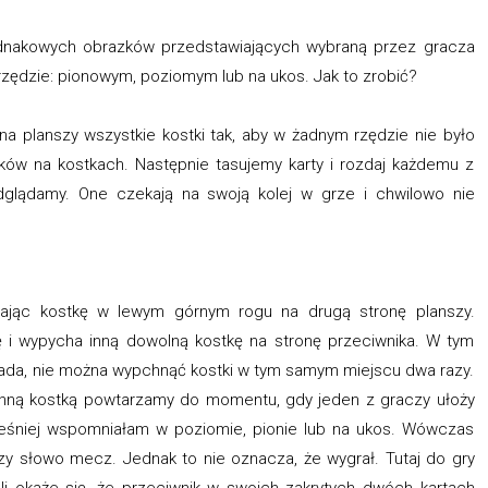
ednakowych obrazków przedstawiających wybraną przez gracza
w rzędzie: pionowym, poziomym lub na ukos. Jak to zrobić?
a planszy wszystkie kostki tak, aby w żadnym rzędzie nie było
ków na kostkach. Następnie tasujemy karty i rozdaj każdemu z
dglądamy. One czekają na swoją kolej w grze i chwilowo nie
ając kostkę w lewym górnym rogu na drugą stronę planszy.
ę i wypycha inną dowolną kostkę na stronę przeciwnika. W tym
da, nie można wypchnąć kostki w tym samym miejscu dwa razy.
 inną kostką powtarzamy do momentu, gdy jeden z graczy ułoży
ześniej wspomniałam w poziomie, pionie lub na ukos. Wówczas
czy słowo mecz. Jednak to nie oznacza, że wygrał. Tutaj do gry
li okaże się, że przeciwnik w swoich zakrytych dwóch kartach