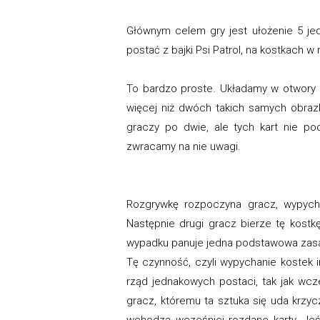
Głównym celem gry jest ułożenie 5 j
postać z bajki Psi Patrol, na kostkach 
To bardzo proste. Układamy w otwory n
więcej niż dwóch takich samych obraz
graczy po dwie, ale tych kart nie po
zwracamy na nie uwagi.
Rozgrywkę rozpoczyna gracz, wypych
Następnie drugi gracz bierze tę kostk
wypadku panuje jedna podstawowa zasa
Tę czynność, czyli wypychanie kostek
rząd jednakowych postaci, tak jak wc
gracz, któremu ta sztuka się uda krzy
wchodzą wcześniej rozdane karty. Jeś