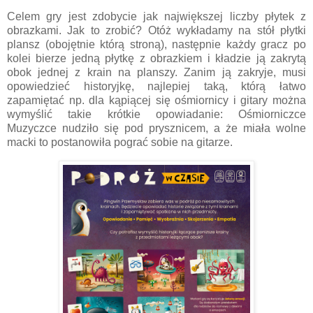
Celem gry jest zdobycie jak największej liczby płytek z
obrazkami. Jak to zrobić? Otóż wykładamy na stół płytki
plansz (obojętnie którą stroną), następnie każdy gracz po
kolei bierze jedną płytkę z obrazkiem i kładzie ją zakrytą
obok jednej z krain na planszy. Zanim ją zakryje, musi
opowiedzieć historyjkę, najlepiej taką, którą łatwo
zapamiętać np. dla kąpiącej się ośmiornicy i gitary można
wymyślić takie krótkie opowiadanie: Ośmiorniczce
Muzyczce nudziło się pod prysznicem, a że miała wolne
macki to postanowiła pograć sobie na gitarze.