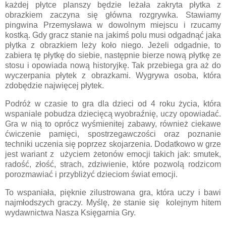
każdej płytce planszy będzie leżała zakryta płytka z
obrazkiem zaczyna się główna rozgrywka. Stawiamy
pingwina Przemysława w dowolnym miejscu i rzucamy
kostką. Gdy gracz stanie na jakimś polu musi odgadnąć jaka
płytka z obrazkiem leży koło niego. Jeżeli odgadnie, to
zabiera tę płytkę do siebie, następnie bierze nową płytkę ze
stosu i opowiada nową historyjkę. Tak przebiega gra aż do
wyczerpania płytek z obrazkami. Wygrywa osoba, która
zdobędzie najwięcej płytek.
Podróż w czasie to gra dla dzieci od 4 roku życia, która
wspaniale pobudza dziecięcą wyobraźnię, uczy opowiadać.
Gra w nią to oprócz wyśmienitej zabawy, również ciekawe
ćwiczenie pamięci, spostrzegawczości oraz poznanie
techniki uczenia się poprzez skojarzenia. Dodatkowo w grze
jest wariant z użyciem żetonów emocji takich jak: smutek,
radość, złość, strach, zdziwienie, które pozwolą rodzicom
porozmawiać i przybliżyć dzieciom świat emocji.
To wspaniała, pięknie zilustrowana gra, która uczy i bawi
najmłodszych graczy. Myślę, że stanie się kolejnym hitem
wydawnictwa Nasza Księgarnia Gry.