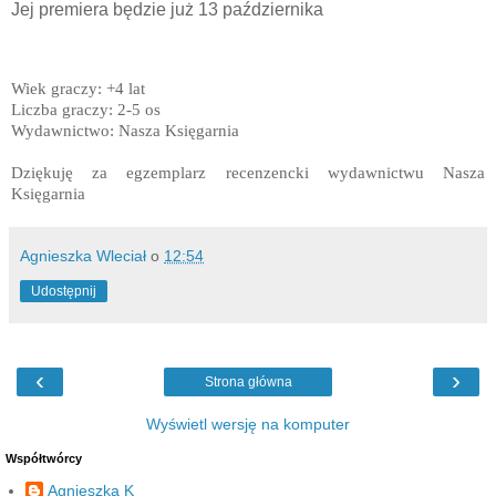
Jej premiera będzie już 13 października
Wiek graczy: +4 lat
Liczba graczy: 2-5 os
Wydawnictwo: Nasza Księgarnia
Dziękuję za egzemplarz recenzencki wydawnictwu Nasza
Księgarnia
Agnieszka Wleciał
o
12:54
Udostępnij
‹
›
Strona główna
Wyświetl wersję na komputer
Współtwórcy
Agnieszka K