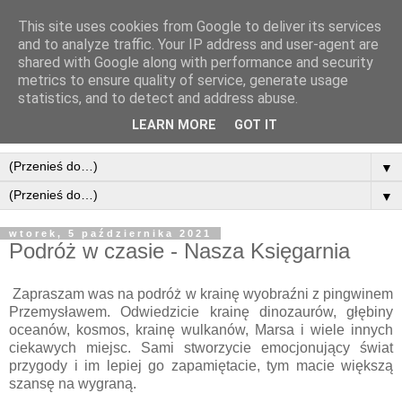
This site uses cookies from Google to deliver its services
and to analyze traffic. Your IP address and user-agent are
shared with Google along with performance and security
metrics to ensure quality of service, generate usage
statistics, and to detect and address abuse.
LEARN MORE
GOT IT
▼
▼
wtorek, 5 października 2021
Podróż w czasie - Nasza Księgarnia
Zapraszam was na podróż w krainę wyobraźni z pingwinem
Przemysławem. Odwiedzicie krainę dinozaurów, głębiny
oceanów, kosmos, krainę wulkanów, Marsa i wiele innych
ciekawych miejsc. Sami stworzycie emocjonujący świat
przygody i im lepiej go zapamiętacie, tym macie większą
szansę na wygraną.