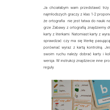
Ja chciałabym wam przedstawić trzy z
najmłodszych graczy z klas 1-2 propon
że ortografia nie jest łatwa do nauki
grze Zabawy z ortografią znajdziemy dw
karty z literkami. Natomiast karty z wy
sprawdzać czy ma się literkę pasując
porównać wyraz z kartą kontrolną. Je
swoim ruchu należy dobrać karty i ko
wersja. W instrukcji znajdziecie inne p
reguły.