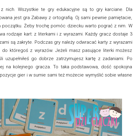
 nich. Wszystkie te gry edukacyjne są to gry karciane. Dla
owana jest gra Zabawy z ortografią. Oj sami pewnie pamiętacie,
 na początku. Żeby trochę pomóc dziecku warto pograć z nim. W
a rodzaje kart: z literkami i z wyrazami. Każdy gracz dostaje 3
razami są zakryte. Podczas gry należy odwracać karty z wyrazami
ą do któregoś z wyrazów. Jeżeli masz pasujące literki możesz
śli uzupełniłeś go dobrze zatrzymujesz kartę z zadaniami. Po
lej na kolejnego gracza. To taka podstawowa, dość spokojna
ropozycje gier i w sumie sami też możecie wymyślić sobie własne