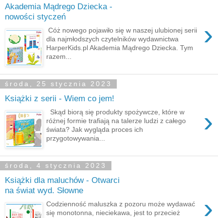
Akademia Mądrego Dziecka -
nowości styczeń
›
Cóż nowego pojawiło się w naszej ulubionej serii
dla najmłodszych czytelników wydawnictwa
HarperKids.pl Akademia Mądrego Dziecka. Tym
razem...
środa, 25 stycznia 2023
Książki z serii - Wiem co jem!
›
Skąd biorą się produkty spożywcze, które w
różnej formie trafiają na talerze ludzi z całego
świata? Jak wygląda proces ich
przygotowywania...
środa, 4 stycznia 2023
Książki dla maluchów - Otwarci
na świat wyd. Słowne
›
Codzienność maluszka z pozoru może wydawać
się monotonna, nieciekawa, jest to przecież