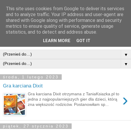
This site uses cookies from Google to deliver its services
and to analyze traffic. Your IP address and user-agent are
shared with Google along with performance and security
metrics to ensure quality of service, generate usage
statistics, and to detect and address abuse.
LEARN MORE
GOT IT
▼
▼
środa, 1 lutego 2023
Gra karciana Dixit
›
Gra karciana Dixit otrzymana z TaniaKsiazka.pl to
jedna z najpopularniejszych gier dla dzieci, którą
zna większość rodziców. Postanowiłam sp...
piątek, 27 stycznia 2023