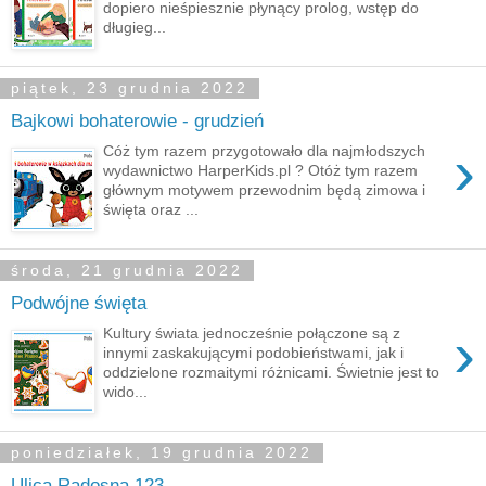
dopiero nieśpiesznie płynący prolog, wstęp do
długieg...
piątek, 23 grudnia 2022
Bajkowi bohaterowie - grudzień
›
Cóż tym razem przygotowało dla najmłodszych
wydawnictwo HarperKids.pl ? Otóż tym razem
głównym motywem przewodnim będą zimowa i
święta oraz ...
środa, 21 grudnia 2022
Podwójne święta
›
Kultury świata jednocześnie połączone są z
innymi zaskakującymi podobieństwami, jak i
oddzielone rozmaitymi różnicami. Świetnie jest to
wido...
poniedziałek, 19 grudnia 2022
Ulica Radosna 123