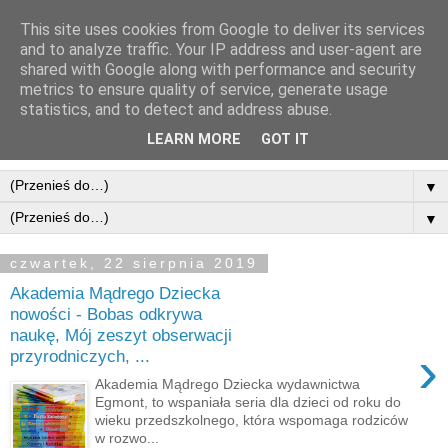
This site uses cookies from Google to deliver its services
and to analyze traffic. Your IP address and user-agent are
shared with Google along with performance and security
metrics to ensure quality of service, generate usage
statistics, and to detect and address abuse.
LEARN MORE
GOT IT
▼
▼
czwartek, 22 sierpnia 2019
Akademia Mądrego Dziecka
nowości - Bobas odkrywa
naukę, Mój zeszyt obserwacji
›
przyrodniczych, ...
Akademia Mądrego Dziecka wydawnictwa
Egmont, to wspaniała seria dla dzieci od roku do
wieku przedszkolnego, która wspomaga rodziców
w rozwo...