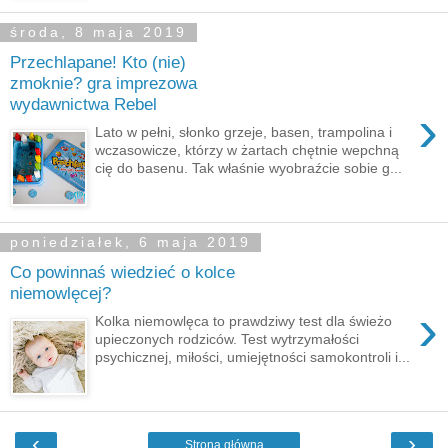
środa, 8 maja 2019
Przechlapane! Kto (nie)
zmoknie? gra imprezowa
wydawnictwa Rebel
›
Lato w pełni, słonko grzeje, basen, trampolina i
wczasowicze, którzy w żartach chętnie wepchną
cię do basenu. Tak właśnie wyobraźcie sobie g...
poniedziałek, 6 maja 2019
Co powinnaś wiedzieć o kolce
niemowlęcej?
›
Kolka niemowlęca to prawdziwy test dla świeżo
upieczonych rodziców. Test wytrzymałości
psychicznej, miłości, umiejętności samokontroli i...
‹
›
Strona główna