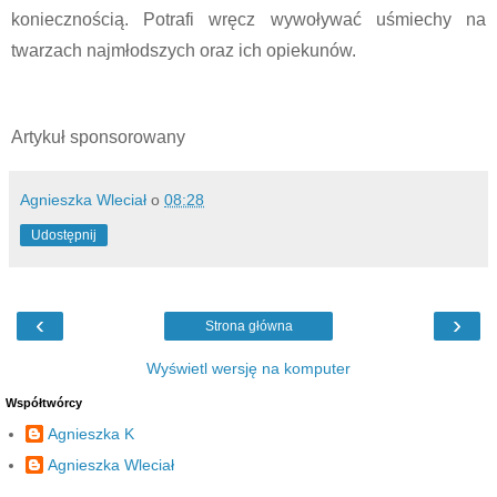
koniecznością. Potrafi wręcz wywoływać uśmiechy na 
twarzach najmłodszych oraz ich opiekunów.
Artykuł sponsorowany
Agnieszka Wleciał
o
08:28
Udostępnij
‹
›
Strona główna
Wyświetl wersję na komputer
Współtwórcy
Agnieszka K
Agnieszka Wleciał