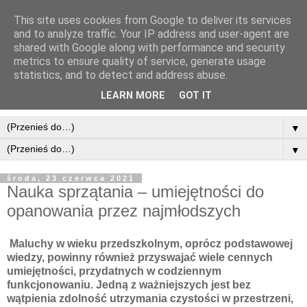
This site uses cookies from Google to deliver its services
and to analyze traffic. Your IP address and user-agent are
shared with Google along with performance and security
metrics to ensure quality of service, generate usage
statistics, and to detect and address abuse.
LEARN MORE
GOT IT
▼
▼
środa, 23 czerwca 2021
Nauka sprzątania – umiejętności do
opanowania przez najmłodszych
Maluchy w wieku przedszkolnym, oprócz podstawowej 
wiedzy, powinny również przyswajać wiele cennych 
umiejętności, przydatnych w codziennym 
funkcjonowaniu. Jedną z ważniejszych jest bez 
wątpienia zdolność utrzymania czystości w przestrzeni, 