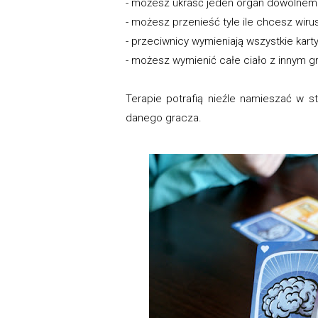
- możesz ukraść jeden organ dowolnemu
- możesz przenieść tyle ile chcesz wiru
- przeciwnicy wymieniają wszystkie karty
- możesz wymienić całe ciało z innym 
Terapie potrafią nieźle namieszać w st
danego gracza.