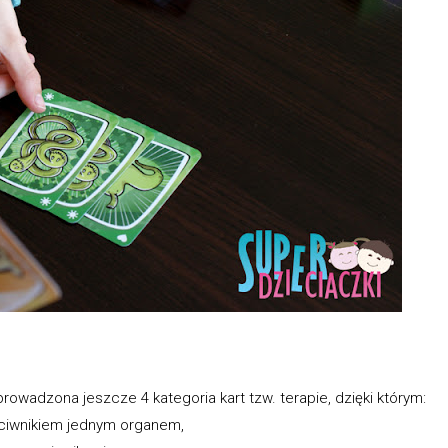
rowadzona jeszcze 4 kategoria kart tzw. terapie, dzięki którym:
eciwnikiem jednym organem,