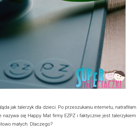
ąda jak talerzyk dla dzieci. Po przeszukaniu internetu, natrafiłam
że nazywa się Happy Mat firmy EZPZ i faktycznie jest talerzykiem
ć słowo małych. Dlaczego?