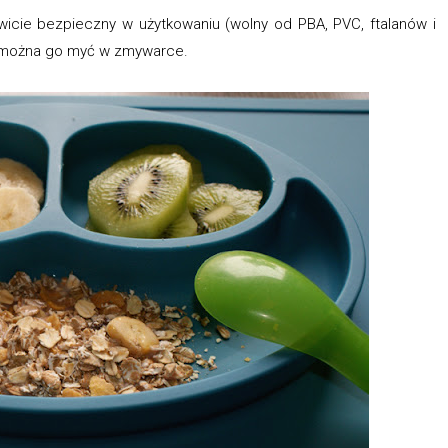
wicie bezpieczny w użytkowaniu (wolny od PBA, PVC, ftalanów i
e - można go myć w zmywarce.