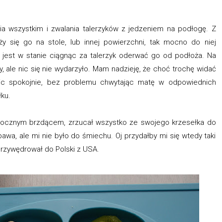
ia wszystkim i zwalania talerzyków z jedzeniem na podłogę. Z
 się go na stole, lub innej powierzchni, tak mocno do niej
 jest w stanie ciągnąc za talerzyk oderwać go od podłoża. Na
y, ale nic się nie wydarzyło. Mam nadzieję, że choć trochę widać
dzic spokojnie, bez problemu chwytając matę w odpowiednich
ku.
 rocznym brzdącem, zrzucał wszystko ze swojego krzesełka do
bawa, ale mi nie było do śmiechu. Oj przydałby mi się wtedy taki
przywędrował do Polski z USA.