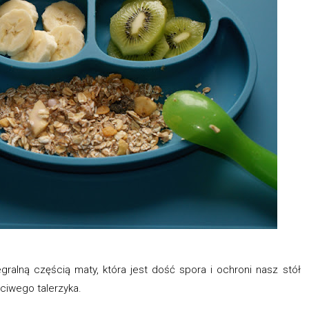
egralną częścią maty, która jest dość spora i ochroni nasz stół
ciwego talerzyka.