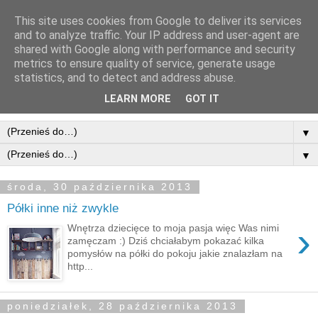
This site uses cookies from Google to deliver its services
and to analyze traffic. Your IP address and user-agent are
shared with Google along with performance and security
metrics to ensure quality of service, generate usage
statistics, and to detect and address abuse.
LEARN MORE
GOT IT
▼
▼
środa, 30 października 2013
Półki inne niż zwykle
›
Wnętrza dziecięce to moja pasja więc Was nimi
zamęczam :) Dziś chciałabym pokazać kilka
pomysłów na półki do pokoju jakie znalazłam na
http...
poniedziałek, 28 października 2013