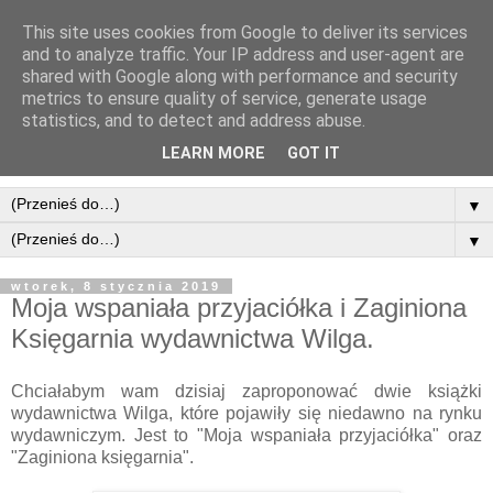
This site uses cookies from Google to deliver its services
and to analyze traffic. Your IP address and user-agent are
shared with Google along with performance and security
metrics to ensure quality of service, generate usage
statistics, and to detect and address abuse.
LEARN MORE
GOT IT
▼
▼
wtorek, 8 stycznia 2019
Moja wspaniała przyjaciółka i Zaginiona
Księgarnia wydawnictwa Wilga.
Chciałabym wam dzisiaj zaproponować dwie książki
wydawnictwa Wilga, które pojawiły się niedawno na rynku
wydawniczym. Jest to "Moja wspaniała przyjaciółka" oraz
"Zaginiona księgarnia".