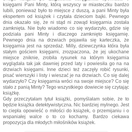
księgarni Pani Minty, którą wszyscy w miasteczku bardzo
lubili, ponieważ było to miejsce z duszą, a pani Minty była
ekspertem od książek i czytała dzieciom bajki. Pewnego
dnia okazało się, że ni stąd ni zowąd księgarnia została
zamknięta. Nie było wiadomo co się wydarzyło, gdzie się
podziała pani Minty i dlaczego zamknięto księgarnię.
Pewnego dnia na drzwiach pojawiła się karteczka, że
księgarnia jest na sprzedaż. Milly, dziewczynka która była
stałym gościem księgarni, zrozpaczona, że jej ukochane
miejsce zniknie, zrobiła rysunek na którym księgarnia
wyglądała tak jak dawniej przed laty i powiesiła go na na
drzwiach księgarni. Inne dzieci też zaczęły robić rysunki,
pisać wierszyki i listy i wieszać je na drzwiach. Co się dalej
wydarzyło? Czy księgarnia wróci na swoje miejsce? Co się
stało z panią Minty? Tego wszystkiego dowiecie się czytając
książkę.
Gdy przeczytałam tytuł książki, pomyślałam sobie, że to
będzie książka detektywistyczna. Nic bardziej mylnego. Jest
to ciepła opowieść o miłości do książek, o przemijaniu i o
wspaniałej walce o to co kochamy. Bardzo ciekawa
propozycja dla młodych miłośników książek.