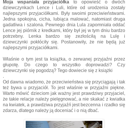
Moja wspaniała przyjaciółka
to opowieść o dwóch
dziewczynkach Lence i Luli, które od urodzenia zostały
najlepszymi przyjaciółkami. Były swoimi przeciwieństwami.
Jedna spokojna, cicha, lubiąca malować, natomiast druga
gadatliwa i szalona. Pewnego dnia Lula zapomniała oddać
Lence jej piórnik z kredkami, który był jej w tym dniu bardzo
potrzebny. Lenka bardzo się zezłościłą na Lulę i
dziewczynki pokłóciły się. Postanowiły, że nie będą już
najlepszymi przyjaciółkami.
Właśnie o tym jest ta książka, o zerwanej przyjaźni przez
głupotę. Do czego to wszystko doprowadzi? Czy
dziewczynki się pogodzą? Tego dowiecie się z książki
.
Od dawna wiadomo, że przeciwieństwa się przyciągają i tak
też bywa u przyjaciół. To jest właśnie w przyjaźni piękne.
Warto mówić dzieciom jak ważny jest prawdziwy przyjaciel,
że takie relacje należy pielęgnować, a nie skakać z kwiatka
na kwiatek, a prawdziwa przyjaźń jest bezcenna i rzadko się
zdarza, dlatego należy ją doceniać i o nią dbać.