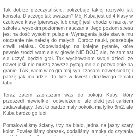
Tak dobrze przeczytaliście, potrzebuje takiej rozrywki jak
konsola. Dlaczego tak uważam? Mój Kuba jest od 4 klasy w
czołówce klasy (pierwszy, lub drugi) jeśli chodzi o naukę, w
szkole z wysokim poziomem nauczania. Jego poziom stresu
jest na dość wysokim pułapie. Wymagania jakie stawia mu
otoczenie nie należą do małych. Oprócz nauki, potrzebuje
chwili relaksu. Odpowiadając na kolejne pytanie, które
pewnie zrodzi wam się w głowie NIE BOJĘ się, że zamiast
się uczyć, będzie grał. Tak wychowałam swoje dzieci, że
nawet jeśli nie muszą zawsze pytają mnie o pozwolenie na
granie. TAK, wiem w co gra mój syn, czasami nawet siedzę i
patrzę jak mu idzie. To tyle w kwestii drażliwego tematu
tabu.
Teraz zatem zapraszam was do pokoju Kuby, który
przeszedł niewielkie odświeżenie, ale efekt jest całkiem
zadawalający. Jest to bardzo mały pokoik, ma tylko 6m2, ale
Kuba bardzo go lubi.
Pomalowaliśmy ściany, trzy na biało, jedną na jasny szary
kolor. Powiesiliśmy obrazek, dodaliśmy lampkę do czytania