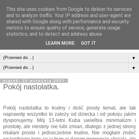
This site uses cookies from Google to deliver its services
and to analyze traffic. Your IP address and user-agent are
shared with Google along with performance and security
metrics to ensure quality of service, generate usage
statistics, and to detect and address abuse.
LEARN MORE
GOT IT
▼
▼
piątek, 15 września 2017
Pokój nastolatka.
Pokój nastolatka to trudny i dość prosty temat, ale tak
naprawdę wszystko to zależy od dziecka i od pokoju jakim
dysponujemy. Mój 13-letni Kuba uwielbia minimalizm i
prostotę, ale niestety nie lubi zmian, dlatego z jednej strony
miałam prosto i jednocześnie trudno. Nie mogłam zrobić
wszystkiego tego co ja bym w danym momencie chciała, ale