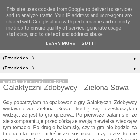
This site uses cookies from Google to deliver its services
and to analyze traffic. Your IP address and user-agent are
shared with Google along with performance and security
metrics to ensure quality of service, generate usage
statistics, and to detect and address abuse.
LEARN MORE
GOT IT
▼
▼
piątek, 22 września 2017
Galaktyczni Zdobywcy - Zielona Sowa
Gdy popatrzyłam na opakowanie gry Galaktyczni Zdobywcy
wydawnictwa Zielona Sowa, trochę się przestraszyłam
widząc, że jest to gra quizowa. Po pierwsze bałam się, że
się skompromituję przed córką ze swoją niewielką wiedzą w
tym temacie. Po drugie bałam się, czy ta gra nie będzie za
trudna dla mojej miłośniczki kosmosu i czy przez to nie
odstraszy jej. Czy miałam rację obawiając się tego? Aby się