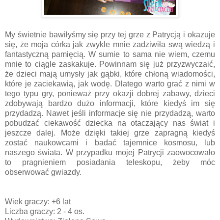
My świetnie bawiłyśmy się przy tej grze z Patrycją i okazuje
się, że moja córka jak zwykle mnie zadziwiła swą wiedzą i
fantastyczną pamięcią. W sumie to sama nie wiem, czemu
mnie to ciągle zaskakuje. Powinnam się już przyzwyczaić,
że dzieci mają umysły jak gąbki, które chłoną wiadomości,
które je zaciekawią, jak wodę. Dlatego warto grać z nimi w
tego typu gry, ponieważ przy okazji dobrej zabawy, dzieci
zdobywają bardzo dużo informacji, które kiedyś im się
przydadzą. Nawet jeśli informacje się nie przydadzą, warto
pobudzać ciekawość dziecka na otaczający nas świat i
jeszcze dalej. Może dzięki takiej grze zapragną kiedyś
zostać naukowcami i badać tajemnice kosmosu, lub
naszego świata. W przypadku mojej Patrycji zaowocowało
to pragnieniem posiadania teleskopu, żeby móc
obserwować gwiazdy.
Wiek graczy: +6 lat
Liczba graczy: 2 - 4 os.