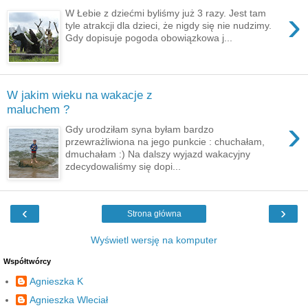
›
W Łebie z dziećmi byliśmy już 3 razy. Jest tam
tyle atrakcji dla dzieci, że nigdy się nie nudzimy.
Gdy dopisuje pogoda obowiązkowa j...
W jakim wieku na wakacje z
maluchem ?
›
Gdy urodziłam syna byłam bardzo
przewrażliwiona na jego punkcie : chuchałam,
dmuchałam :) Na dalszy wyjazd wakacyjny
zdecydowaliśmy się dopi...
‹
›
Strona główna
Wyświetl wersję na komputer
Współtwórcy
Agnieszka K
Agnieszka Wleciał