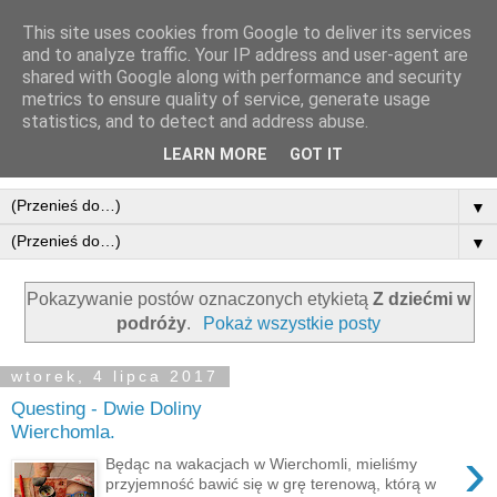
This site uses cookies from Google to deliver its services
and to analyze traffic. Your IP address and user-agent are
shared with Google along with performance and security
metrics to ensure quality of service, generate usage
statistics, and to detect and address abuse.
LEARN MORE
GOT IT
▼
▼
Pokazywanie postów oznaczonych etykietą
Z dziećmi w
podróży
.
Pokaż wszystkie posty
wtorek, 4 lipca 2017
Questing - Dwie Doliny
Wierchomla.
›
Będąc na wakacjach w Wierchomli, mieliśmy
przyjemność bawić się w grę terenową, którą w