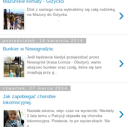
Mazurskie klimaty - Giżycko
›
Dziś z samego rana wybraliśmy się całą rodzinką
na Mazury do Giżycka.
...
poniedziałek, 14 kwietnia 2014
Bunkier w Nowogrodzie.
›
Jeśli będziecie kiedyś przejeżdżać przez
Nowogród (trasa Łomża - Olsztyn), warto
obejrzeć bunkier oraz czołg, które się tam
znajdują przy g...
czwartek, 27 marca 2014
Jak zapobiegać chorobie
lokomocyjnej.
›
Nastała wiosna, więc czas na wycieczki. Niestety
2 lata temu u Patrycji objawiła się choroba
lokomocyjna. Powiecie, to po wycieczkach. Nic
p...