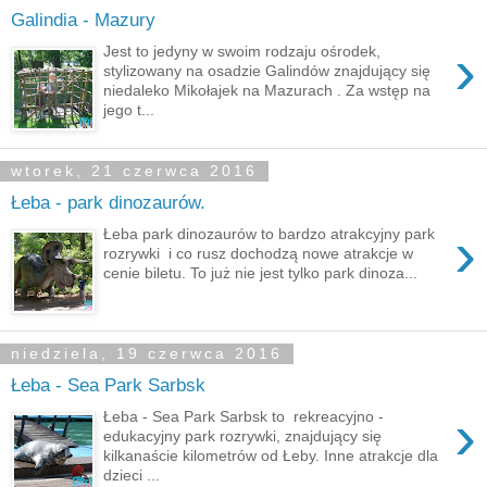
Galindia - Mazury
›
Jest to jedyny w swoim rodzaju ośrodek,
stylizowany na osadzie Galindów znajdujący się
niedaleko Mikołajek na Mazurach . Za wstęp na
jego t...
wtorek, 21 czerwca 2016
Łeba - park dinozaurów.
›
Łeba park dinozaurów to bardzo atrakcyjny park
rozrywki i co rusz dochodzą nowe atrakcje w
cenie biletu. To już nie jest tylko park dinoza...
niedziela, 19 czerwca 2016
Łeba - Sea Park Sarbsk
›
Łeba - Sea Park Sarbsk to rekreacyjno -
edukacyjny park rozrywki, znajdujący się
kilkanaście kilometrów od Łeby. Inne atrakcje dla
dzieci ...