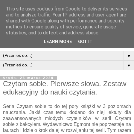
This site uses cookies from Google to deliver its services
and to analyze traffic. Your IP address and user-agent are
shared with Google along with performance and security
metrics to ensure quality of service, generate usage
statistics, and to detect and address abuse.
LEARN MORE
GOT IT
▼
▼
środa, 25 marca 2020
Czytam sobie. Pierwsze słowa. Zestaw
edukacyjny do nauki czytania.
Seria Czytam sobie to do tej pory książki w 3 poziomach
nauczania. Jakiś czas temu dodano do niej lektury dla
zaawansowanych młodych czytelników w serii Czytam
sobie z bakcylem. Wydawnictwo Egmont nie poprzestaje na
laurach i idzie o krok dalej w rozwijaniu tej serii. Tym razem