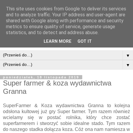
This site uses cookies from Google to deliver its services
and to analyze traffic. Your IP address and user-agent are
shared with Google along with performance and security
metrics to ensure quality of service, generate usage
statistics, and to detect and address abuse.
LEARN MORE
GOT IT
▼
▼
poniedziałek, 18 listopada 2019
Super farmer & koza wydawnictwa
Granna
SuperFarmer & Koza wydawnictwa Granna to kolejna
odsłona kultowej już gry Super farmer. Tym razem również
wcielamy się w postać rolnika, który chce zostać
superfarmerem i stworzyć sobie idealne stado. Tym razem
do naszego stadka dołącza koza. Cóż ona nam namiesza w