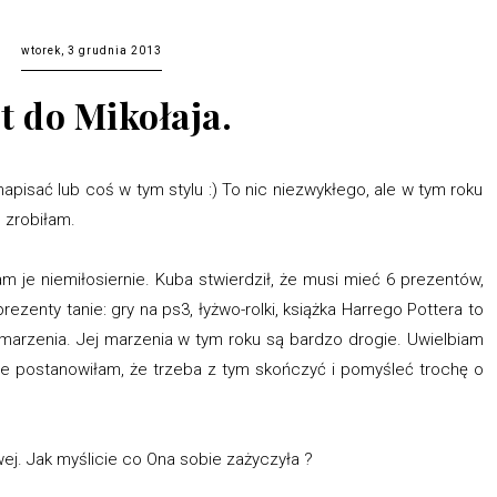
wtorek, 3 grudnia 2013
st do Mikołaja.
 napisać lub coś w tym stylu :) To nic niezwykłego, ale w tym roku
o zrobiłam.
m je niemiłosiernie. Kuba stwierdził, że musi mieć 6 prezentów,
ezenty tanie: gry na ps3, łyżwo-rolki, książka Harrego Pottera to
e marzenia. Jej marzenia w tym roku są bardzo drogie. Uwielbiam
ale postanowiłam, że trzeba z tym skończyć i pomyśleć trochę o
owej. Jak myślicie co Ona sobie zażyczyła ?