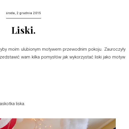
środa, 2 grudnia 2015
Liski.
yłyby moim ulubionym motywem przewodnim pokoju. Zauroczyły
rzedstawić wam kilka pomysłów jak wykorzystać liski jako motyw
skotka liska.