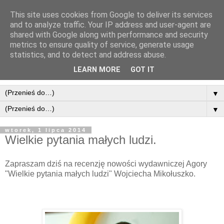
This site uses cookies from Google to deliver its services
and to analyze traffic. Your IP address and user-agent are
shared with Google along with performance and security
metrics to ensure quality of service, generate usage
statistics, and to detect and address abuse.
LEARN MORE
GOT IT
▼
▼
wtorek, 1 lipca 2014
Wielkie pytania małych ludzi.
Zapraszam dziś na recenzję nowości wydawniczej Agory
"Wielkie pytania małych ludzi" Wojciecha Mikołuszko.