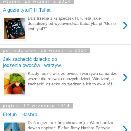
wtorek, 16 września 2014
A gdzie tytuł? H.Tullet
›
Dziś trzecia z książeczek H.Tulleta jakie
dostaliśmy od wydawnictwa Babaryba pt."Gdzie
jest tytuł?" ...
poniedziałek, 15 września 2014
Jak zachęcić dziecko do
jedzenia owoców i warzyw.
›
Każdy rodzic wie, że owoce i warzywa są bardzo
ważne dla rozwoju naszych dzieci. Wiedzieć, a
zachęcić dziecko do zjedzenia ich to dwie róż...
piątek, 12 września 2014
Elefun - Hasbro.
›
Dziś o grze, o której chciałam już Wam bardzo
dawno napisać. Elefun firmy Hasbro Patrycja