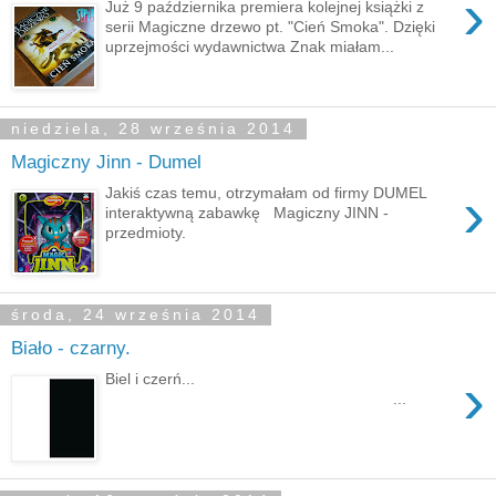
›
Już 9 października premiera kolejnej książki z
serii Magiczne drzewo pt. "Cień Smoka". Dzięki
uprzejmości wydawnictwa Znak miałam...
niedziela, 28 września 2014
Magiczny Jinn - Dumel
›
Jakiś czas temu, otrzymałam od firmy DUMEL
interaktywną zabawkę Magiczny JINN -
przedmioty.
środa, 24 września 2014
Biało - czarny.
›
Biel i czerń...
...