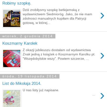
Robimy szopkę.
›
Dziś zrobiłysmy szopkę betlejemską z
wydawnictwem Siedmioróg. Jako, że nie mam
zdolnosci manualnych kupiłam dla Patrycji
gotową, w której...
wtorek, 2 grudnia 2014
Koszmarny Karolek
›
Z okazji jubileuszu dostałam od wydawnictwa
Znak jedną z książek o Koszmarnym Karolku pt.
"Wszędobylskie wszy". Powiem szczerze, ...
środa, 19 listopada 2014
List do Mikołaja 2014.
›
U nas listy już napisane.
...