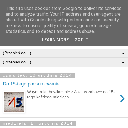
This site uses cookies from Google to deliver its services
and to analyze traffic. Your IP address and user-agent are
shared with Google along with performance and security
metrics to ensure quality of service, generate usage
statistics, and to detect and address abuse.
LEARN MORE
GOT IT
▼
▼
czwartek, 18 grudnia 2014
Do 15-tego podsumowanie.
›
W tym roku bawiłam się z Asią w zabawę do 15-
tego każdego miesiąca.
niedziela, 14 grudnia 2014