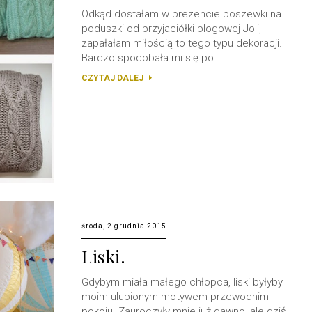
Odkąd dostałam w prezencie poszewki na
poduszki od przyjaciółki blogowej Joli,
zapałałam miłością to tego typu dekoracji.
Bardzo spodobała mi się po ...
CZYTAJ DALEJ
środa, 2 grudnia 2015
Liski.
Gdybym miała małego chłopca, liski byłyby
moim ulubionym motywem przewodnim
pokoju. Zauroczyły mnie już dawno, ale dziś