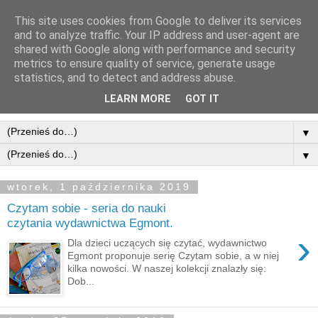
This site uses cookies from Google to deliver its services
and to analyze traffic. Your IP address and user-agent are
shared with Google along with performance and security
metrics to ensure quality of service, generate usage
statistics, and to detect and address abuse.
LEARN MORE
GOT IT
▼
▼
wtorek, 1 października 2019
Czytam sobie - seria do nauki
czytania wydawnictwa Egmont.
›
Dla dzieci uczących się czytać, wydawnictwo
Egmont proponuje serię Czytam sobie, a w niej
kilka nowości. W naszej kolekcji znalazły się:
Dob...