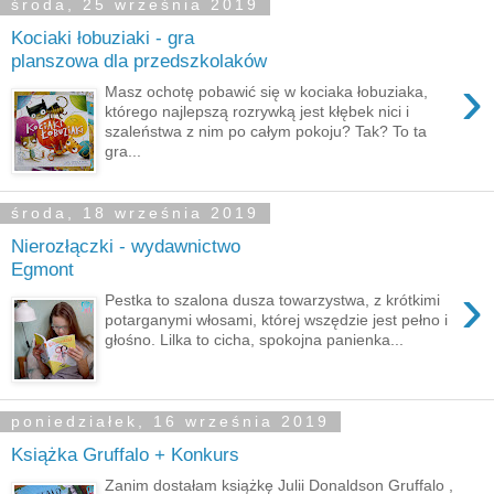
środa, 25 września 2019
Kociaki łobuziaki - gra
planszowa dla przedszkolaków
›
Masz ochotę pobawić się w kociaka łobuziaka,
którego najlepszą rozrywką jest kłębek nici i
szaleństwa z nim po całym pokoju? Tak? To ta
gra...
środa, 18 września 2019
Nierozłączki - wydawnictwo
Egmont
›
Pestka to szalona dusza towarzystwa, z krótkimi
potarganymi włosami, której wszędzie jest pełno i
głośno. Lilka to cicha, spokojna panienka...
poniedziałek, 16 września 2019
Książka Gruffalo + Konkurs
Zanim dostałam książkę Julii Donaldson Gruffalo ,