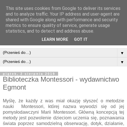
This site uses cookies from Google to deliver its services
and to analyze traffic. Your IP address and user-agent are
shared with Google along with performance and security
metrics to ensure quality of service, generate usage
statistics, and to detect and address abuse.
LEARN MORE
GOT IT
▼
▼
piątek, 2 sierpnia 2019
Biblioteczka Montessori - wydawnictwo
Egmont
Myślę, że każdy z was miał okazję słyszeć o metodzie
nauki Montessori, której nazwa wywodzi się od jej
pomysłodawczyni Marii Montessori. Główną koncepcją tej
metody jest pozwolenie dzieciom uczenia się, poznawania
świata poprzez samodzielną obserwację, dotyk, działanie,