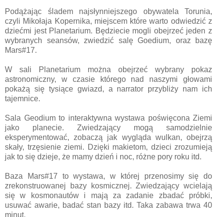
Podążając śladem najsłynniejszego obywatela Torunia,
czyli Mikołaja Kopernika, miejscem które warto odwiedzić z
dziećmi jest Planetarium. Będziecie mogli obejrzeć jeden z
wybranych seansów, zwiedzić salę Goedium, oraz bazę
Mars#17.
W sali Planetarium można obejrzeć wybrany pokaz
astronomiczny, w czasie którego nad naszymi głowami
pokażą się tysiące gwiazd, a narrator przybliży nam ich
tajemnice.
Sala Geodium to interaktywna wystawa poświęcona Ziemi
jako planecie. Zwiedzający mogą samodzielnie
eksperymentować, zobaczą jak wygląda wulkan, obejrzą
skały, trzęsienie ziemi. Dzięki makietom, dzieci zrozumieją
jak to się dzieje, że mamy dzień i noc, różne pory roku itd.
Baza Mars#17 to wystawa, w której przenosimy się do
zrekonstruowanej bazy kosmicznej. Zwiedzający wcielają
się w kosmonautów i mają za zadanie zbadać próbki,
usuwać awarie, badać stan bazy itd. Taka zabawa trwa 40
minut.