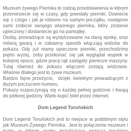
Muzeum żywego Piernika to rodzaj przedstawienia w którym
przeniesiecie się w czasy, gdy powstały pierniki. Dowiecie
się z czego i jak je robiono na samym początku, następnie
sami zrobicie swojego własnego piernika, który zostanie
upieczony i dostaniecie go na pamiątkę.
Osoby, prowadzące są wystylizowane na daną epokę, oraz
mówią gwarą i w zabawny sposób włączają widzów do
pokazu. Gdy już mamy upieczone pierniki, przechodzimy
piętro wyżej, żeby przekonać się jak wyglądał wypiek w
kolejnej epoce, gdzie pracę rąk zastąpiły pierwsze maszyny.
Tutaj również do pokazu włączeni zostają widzowie.
Właśnie dlatego jest to żywe muzeum.
Bardzo fajne przeżycie, dzięki świetnym prowadzącym z
dużym poczuciem humoru.
Pokazy rozpoczynają się o każdej pełnej godzinie i trwają
do półtorej godziny. Warto kupić bilet przez internet.
Dom Legend Toruńskich
Dom Legend Toruńskich jest to miejsce w podobnym stylu
jak Muzeum Żywego Piernika. Jest to połączenie muzeum i
teatru w którym osoby zwiedzające poznają toruńskie