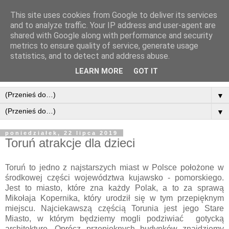
This site uses cookies from Google to deliver its services
and to analyze traffic. Your IP address and user-agent are
shared with Google along with performance and security
metrics to ensure quality of service, generate usage
statistics, and to detect and address abuse.
LEARN MORE
GOT IT
▼
▼
poniedziałek, 22 lipca 2019
Toruń atrakcje dla dzieci
Toruń to jedno z najstarszych miast w Polsce położone w
środkowej części województwa kujawsko - pomorskiego.
Jest to miasto, które zna każdy Polak, a to za sprawą
Mikołaja Kopernika, który urodził się w tym przepięknym
miejscu. Najciekawszą częścią Torunia jest jego Stare
Miasto, w którym będziemy mogli podziwiać gotycką
architekturę. Oprócz przepięknych budynków znajdziemy