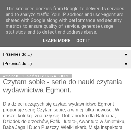
This site uses cookies from Google to deliver its services
and to analyze traffic. Your IP address and user-agent are
shared with Google along with performance and security
metrics to ensure quality of service, generate usage
statistics, and to detect and address abuse.
LEARN MORE
GOT IT
▼
▼
wtorek, 1 października 2019
Czytam sobie - seria do nauki czytania
wydawnictwa Egmont.
Dla dzieci uczących się czytać, wydawnictwo Egmont
proponuje serię Czytam sobie, a w niej kilka nowości. W
naszej kolekcji znalazły się: Dobranocka dla Batmana,
Dziadek do orzechów, Fafik i futerał, Awantura w śmietniku,
Baba Jaga i Duch Puszczy, Wielki skarb, Misja Inspektora