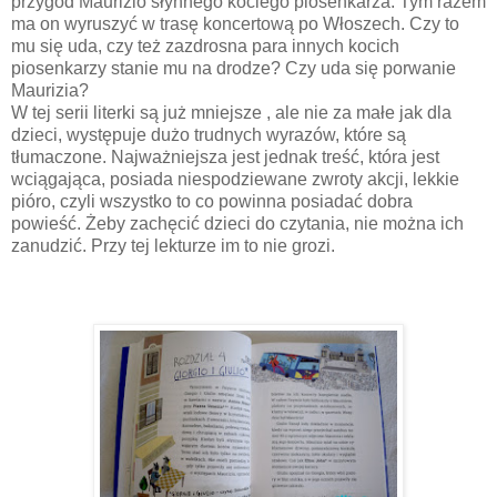
przygód Maurizio słynnego kociego piosenkarza. Tym razem
ma on wyruszyć w trasę koncertową po Włoszech. Czy to
mu się uda, czy też zazdrosna para innych kocich
piosenkarzy stanie mu na drodze? Czy uda się porwanie
Maurizia?
W tej serii literki są już mniejsze , ale nie za małe jak dla
dzieci, występuje dużo trudnych wyrazów, które są
tłumaczone. Najważniejsza jest jednak treść, która jest
wciągająca, posiada niespodziewane zwroty akcji, lekkie
pióro, czyli wszystko to co powinna posiadać dobra
powieść. Żeby zachęcić dzieci do czytania, nie można ich
zanudzić. Przy tej lekturze im to nie grozi.