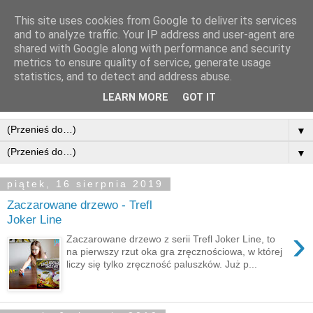
This site uses cookies from Google to deliver its services
and to analyze traffic. Your IP address and user-agent are
shared with Google along with performance and security
metrics to ensure quality of service, generate usage
statistics, and to detect and address abuse.
LEARN MORE
GOT IT
▼
▼
piątek, 16 sierpnia 2019
Zaczarowane drzewo - Trefl
Joker Line
›
Zaczarowane drzewo z serii Trefl Joker Line, to
na pierwszy rzut oka gra zręcznościowa, w której
liczy się tylko zręczność paluszków. Już p...