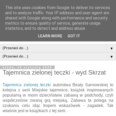
This site uses cookies from Google to deliver its services
and to analyze traffic. Your IP address and user-agent are
shared with Google along with performance and security
metrics to ensure quality of service, generate usage
statistics, and to detect and address abuse.
LEARN MORE
GOT IT
▼
▼
środa, 15 stycznia 2020
Tajemnica zielonej teczki - wyd Skrzat
Tajemnica zielonej teczki
autorstwa Beaty Sarnowskiej to
kolejna z serii Miejskie tajemnice, książek inspirowanych
popularną w moim dzieciństwie zabawą w podchody, czyli
współcześnie zwaną grą miejską. Zabawa ta polega na
szukaniu celu idąc tropem wskazówek - zagadek. Tak
właśnie jest w książkach z tej serii.