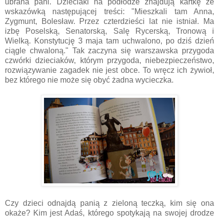
ubrana pani. Dzieciaki na podłodze znajdują kartkę ze
wskazówką następującej treści: "Mieszkali tam Anna,
Zygmunt, Bolesław. Przez czterdzieści lat nie istniał. Ma
izbę Poselską, Senatorską, Salę Rycerską, Tronową i
Wielką. Konstytucję 3 maja tam uchwalono, po dziś dzień
ciągle chwaloną." Tak zaczyna się warszawska przygoda
czwórki dzieciaków, którym przygoda, niebezpieczeństwo,
rozwiązywanie zagadek nie jest obce. To wręcz ich żywioł,
bez którego nie może się obyć żadna wycieczka.
Czy dzieci odnajdą panią z zieloną teczką, kim się ona
okaże? Kim jest Adaś, którego spotykają na swojej drodze