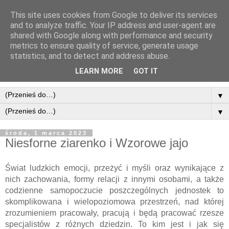
This site uses cookies from Google to deliver its services
and to analyze traffic. Your IP address and user-agent are
shared with Google along with performance and security
metrics to ensure quality of service, generate usage
statistics, and to detect and address abuse.
LEARN MORE
GOT IT
▼
▼
środa, 1 marca 2023
Niesforne ziarenko i Wzorowe jajo
Świat ludzkich emocji, przeżyć i myśli oraz wynikające z 
nich zachowania, formy relacji z innymi osobami, a także 
codzienne samopoczucie poszczególnych jednostek to 
skomplikowana i wielopoziomowa przestrzeń, nad której 
zrozumieniem pracowały, pracują i będą pracować rzesze 
specjalistów z różnych dziedzin. To kim jest i jak się 