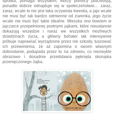
sprawa, pomaga wszystkim, którzy pomocy potrzebują, 
ponadto dobrze odnajduje się w społeczeństwie… zaraz, 
zaraz, wcale to nie jest taka oczywista kwestia, a jajo wcale 
nie musi być tak bardzo odmienne od ziarenka, jego życie 
wcale nie musi być takie idealne. Mieszka ono bowiem w 
jajczarce przepełnionej psotnymi jajkami, które nieustannie 
dokazują wszędzie i naraz we wszystkich możliwych 
dziedzinach życia, a główny bohater tak intensywnie 
próbuje naprawiać wyrządzone przez nie szkody, tuszować 
ich przewinienia, że aż zapomina o swoim własnym 
dobrostanie, podupada przez to na zdrowiu, co niezwykle 
obrazowo i dosadnie przedstawia pęknięta skorupka 
przemęczonego Jajka.