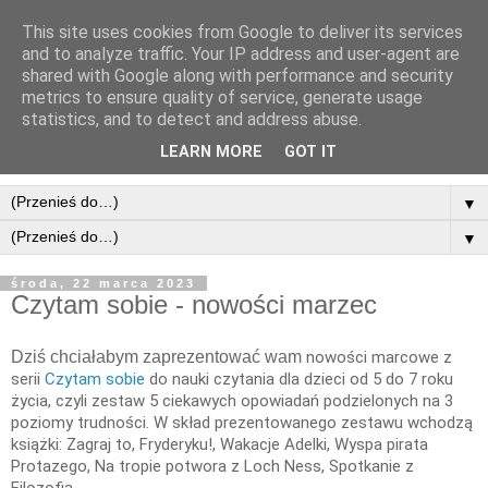
This site uses cookies from Google to deliver its services
and to analyze traffic. Your IP address and user-agent are
shared with Google along with performance and security
metrics to ensure quality of service, generate usage
statistics, and to detect and address abuse.
LEARN MORE
GOT IT
▼
▼
środa, 22 marca 2023
Czytam sobie - nowości marzec
Dziś chciałabym zaprezentować wam
nowości marcowe z
serii
Czytam sobie
do nauki czytania dla dzieci od 5 do 7 roku
życia, czyli zestaw 5 ciekawych opowiadań podzielonych na 3
poziomy trudności. W skład prezentowanego zestawu wchodzą
książki: Zagraj to, Fryderyku!, Wakacje Adelki, Wyspa pirata
Protazego, Na tropie potwora z Loch Ness, Spotkanie z
Filozofią.