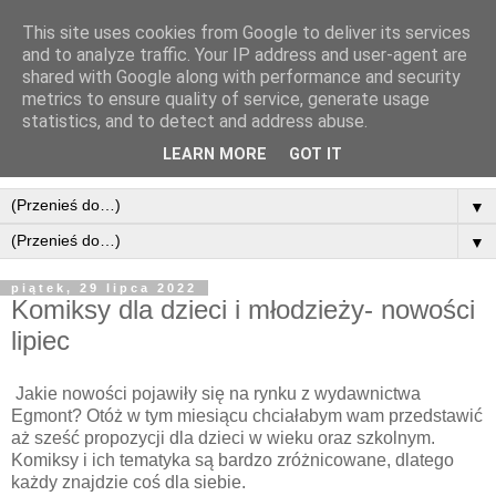
This site uses cookies from Google to deliver its services
and to analyze traffic. Your IP address and user-agent are
shared with Google along with performance and security
metrics to ensure quality of service, generate usage
statistics, and to detect and address abuse.
LEARN MORE
GOT IT
▼
▼
piątek, 29 lipca 2022
Komiksy dla dzieci i młodzieży- nowości
lipiec
Jakie nowości pojawiły się na rynku z wydawnictwa
Egmont? Otóż w tym miesiącu chciałabym wam przedstawić
aż sześć propozycji dla dzieci w wieku oraz szkolnym.
Komiksy i ich tematyka są bardzo zróżnicowane, dlatego
każdy znajdzie coś dla siebie.