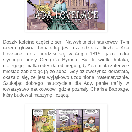
Doszły kolejne części z serii Najwybitniejsi naukowcy. Tym
razem główną bohaterką jest czarodziejka liczb - Ada
Lovelace, która urodziła się w Anglii 1815r. jako córka
słynnego poety George'a Byrona. Był to wielki hulaka,
dlatego jej matka odeszła od niego, gdy Ada miała zaledwie
miesiąc zabierając ją ze sobą. Gdy dziewczynka dorastała,
okazało się, że jest wyjątkowo uzdolniona matematycznie.
Szukając dobrego nauczyciela dla Ady, panie trafiły w
towarzystwo naukowców, gdzie poznały Charlsa Babbage,
który budował maszynę liczącą.