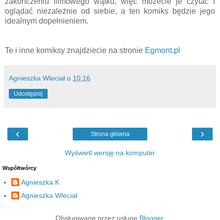
zakończeniu filmowego wątku, więc możecie je czytać i
oglądać niezależnie od siebie, a ten komiks będzie jego
idealnym dopełnieniem.
Te i inne komiksy znajdziecie na stronie
Egmont.pl
Agnieszka Wleciał
o
10:16
Udostępnij
‹
›
Strona główna
Wyświetl wersję na komputer
Współtwórcy
Agnieszka K
Agnieszka Wleciał
Obsługiwane przez usługę
Blogger
.