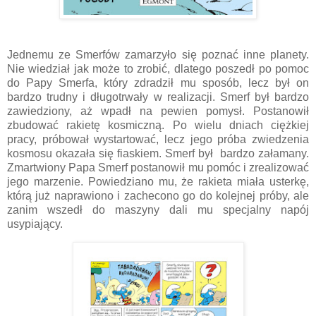
Jednemu ze Smerfów zamarzyło się poznać inne planety.
Nie wiedział jak może to zrobić, dlatego poszedł po pomoc
do Papy Smerfa, który zdradził mu sposób, lecz był on
bardzo trudny i długotrwały w realizacji. Smerf był bardzo
zawiedziony, aż wpadł na pewien pomysł. Postanowił
zbudować rakietę kosmiczną. Po wielu dniach ciężkiej
pracy, próbował wystartować, lecz jego próba zwiedzenia
kosmosu okazała się fiaskiem. Smerf był bardzo załamany.
Zmartwiony Papa Smerf postanowił mu pomóc i zrealizować
jego marzenie. Powiedziano mu, że rakieta miała usterkę,
którą już naprawiono i zachecono go do kolejnej próby, ale
zanim wszedł do maszyny dali mu specjalny napój
usypiający.