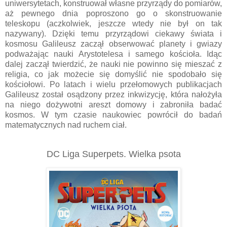
uniwersytetach, konstruował własne przyrządy do pomiarów,
aż pewnego dnia poproszono go o skonstruowanie
teleskopu (aczkolwiek, jeszcze wtedy nie był on tak
nazywany). Dzięki temu przyrządowi ciekawy świata i
kosmosu Galileusz zaczął obserwować planety i gwiazy
podważając nauki Arystotelesa i samego kościoła. Idąc
dalej zaczął twierdzić, że nauki nie powinno się mieszać z
religia, co jak możecie się domyślić nie spodobało się
kościołowi. Po latach i wielu przełomowych publikacjach
Galileusz został osądzony przez inkwizycję, która nałożyła
na niego dożywotni areszt domowy i zabroniła badać
kosmos. W tym czasie naukowiec powrócił do badań
matematycznych nad ruchem ciał.
DC Liga Superpets. Wielka psota