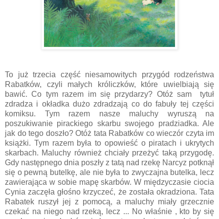
To już trzecia część niesamowitych przygód rodzeństwa
Rabatków, czyli małych króliczków, które uwielbiają się
bawić. Co tym razem im się przydarzy? Otóż sam tytuł
zdradza i okładka dużo zdradzają co do fabuły tej części
komiksu. Tym razem nasze maluchy wyruszą na
poszukiwanie pirackiego skarbu swojego pradziadka. Ale
jak do tego doszło? Otóż tata Rabatków co wieczór czyta im
książki. Tym razem była to opowieść o piratach i ukrytych
skarbach. Maluchy również chciały przeżyć taką przygodę.
Gdy następnego dnia poszły z tatą nad rzekę Narcyz potknął
się o pewną butelkę, ale nie była to zwyczajna butelka, lecz
zawierająca w sobie mapę skarbów. W międzyczasie ciocia
Cynia zaczęła głośno krzyczeć, że została okradziona. Tata
Rabatek ruszył jej z pomocą, a maluchy miały grzecznie
czekać na niego nad rzeką, lecz ... No właśnie , kto by się