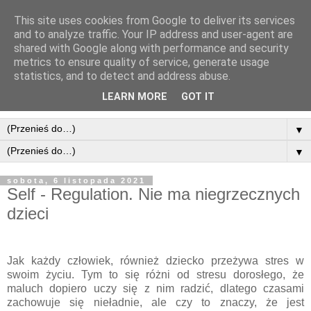
This site uses cookies from Google to deliver its services
and to analyze traffic. Your IP address and user-agent are
shared with Google along with performance and security
metrics to ensure quality of service, generate usage
statistics, and to detect and address abuse.
LEARN MORE
GOT IT
▼
▼
sobota, 6 listopada 2021
Self - Regulation. Nie ma niegrzecznych
dzieci
Jak każdy człowiek, również dziecko przeżywa stres w
swoim życiu. Tym to się różni od stresu dorosłego, że
maluch dopiero uczy się z nim radzić, dlatego czasami
zachowuje się nieładnie, ale czy to znaczy, że jest