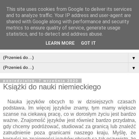
This site uses cookies from Google to deliver its services
and to analyze traffic. Your IP address and user-agent are
shared with Google along with performance and security
metrics to ensure quality of service, generate usage
statistics, and to detect and address abuse.
LEARN MORE
GOT IT
▼
▼
poniedziałek, 7 września 2020
Książki do nauki niemieckiego
Nauka języków obcych to w dzisiejszych czasach
podstawa. Im więcej języków znamy, tym mamy większe
szanse na ciekawą pracę, co w dorosłym życiu jest bardzo
ważne. Znajomość języków jest również bardzo przydatna,
gdy chcemy podróżować, studiować za granicą lub znaleźć
zatrudnienie poza granicami naszego kraju. Myślę, że
korzyści ze znajomości języków obcych są tak oczywiste, że