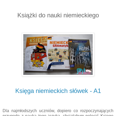
Książki do nauki niemieckiego
Księga niemieckich słówek - A1
Dla najmłodszych uczniów, dopiero co rozpoczynających
przygodę z nauką tego języka, chciałabym polecić Księgę