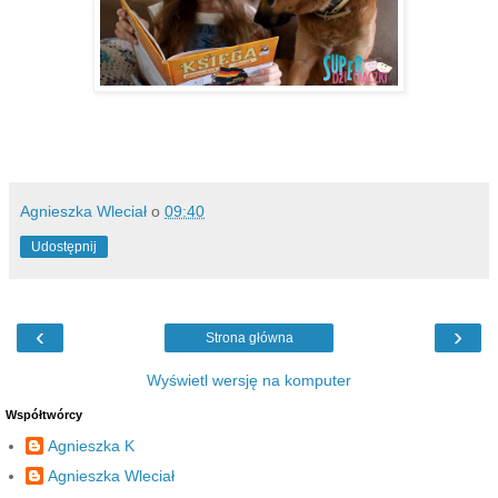
Agnieszka Wleciał
o
09:40
Udostępnij
‹
›
Strona główna
Wyświetl wersję na komputer
Współtwórcy
Agnieszka K
Agnieszka Wleciał