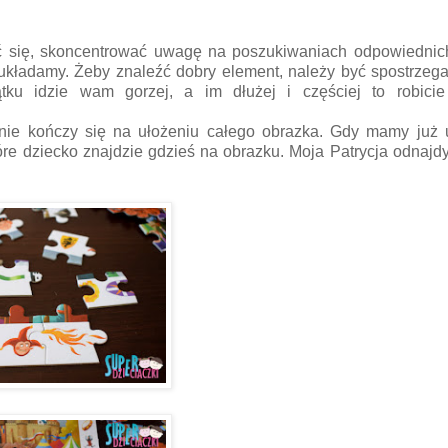
pić się, skoncentrować uwagę na poszukiwaniach odpowiednic
kładamy. Żeby znaleźć dobry element, należy być spostrzeg
tku idzie wam gorzej, a im dłużej i częściej to robici
nie kończy się na ułożeniu całego obrazka. Gdy mamy już 
óre dziecko znajdzie gdzieś na obrazku. Moja Patrycja odnajd