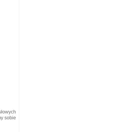
ysłowych
my sobie