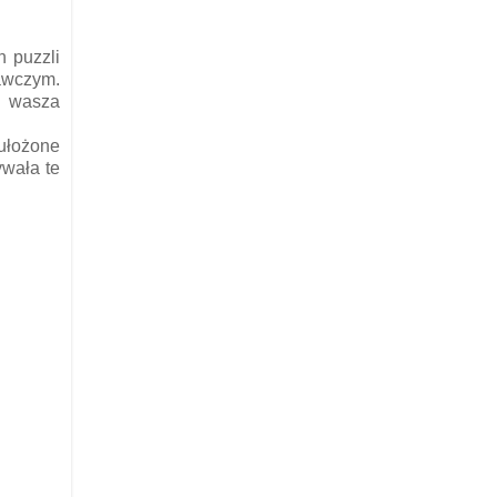
h puzzli
awczym.
e wasza
ułożone
ywała te