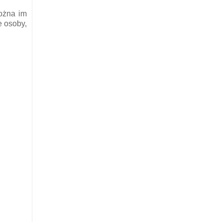
można im
e osoby,