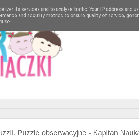
eliver its services and to analyze traffic. Your IP address and u
ormance and security metrics to ensure quality of service, gene
buse.
puzzli. Puzzle obserwacyjne - Kapitan Nauk