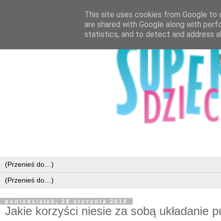
This site uses cookies from Google to d
are shared with Google along with perf
statistics, and to detect and address a
poniedziałek, 28 stycznia 2019
Jakie korzyści niesie za sobą układanie 