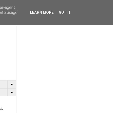
ser-agent
rate usage
LEARN MORE
GOT IT
▼
▼
a.