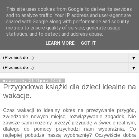
This site uses cookies from Google to deliver its services
and to analyze traffic. Your IP address and user-agent are
shared with Google along with performance and security
metrics to ensure quality of service, generate usage
statistics, and to detect and address abuse.
LEARN MORE
GOT IT
▼
▼
czwartek, 26 lipca 2018
Przygodowe książki dla dzieci idealne na
wakacje.
Czas wakacji to idealny okres na przeżywanie przygód,
zwiedzanie nowych miejsc, rozwiązywanie zagadek. Nie
zawsze sami możemy przeżyć przygodę w świecie realnym,
dlatego do pomocy przychodzi nam wyobraźnia. Co
najlepiej pobudza naszą wyobraźnię? Oczywiście dobra