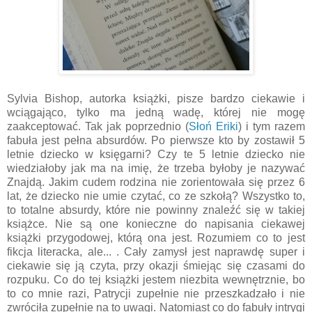
Sylvia Bishop, autorka książki, pisze bardzo ciekawie i
wciągająco, tylko ma jedną wadę, której nie mogę
zaakceptować. Tak jak poprzednio (
Słoń Eriki
) i tym razem
fabuła jest pełna absurdów. Po pierwsze kto by zostawił 5
letnie dziecko w księgarni? Czy te 5 letnie dziecko nie
wiedziałoby jak ma na imię, że trzeba byłoby je nazywać
Znajdą. Jakim cudem rodzina nie zorientowała się przez 6
lat, że dziecko nie umie czytać, co ze szkołą? Wszystko to,
to totalne absurdy, które nie powinny znaleźć się w takiej
książce. Nie są one konieczne do napisania ciekawej
książki przygodowej, którą ona jest. Rozumiem co to jest
fikcja literacka, ale... . Cały zamysł jest naprawdę super i
ciekawie się ją czyta, przy okazji śmiejąc się czasami do
rozpuku. Co do tej książki jestem niezbita wewnętrznie, bo
to co mnie razi, Patrycji zupełnie nie przeszkadzało i nie
zwróciła zupełnie na to uwagi. Natomiast co do fabuły intrygi