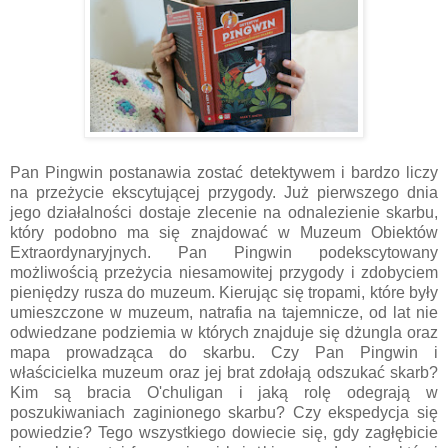
Pan Pingwin postanawia zostać detektywem i bardzo liczy
na przeżycie ekscytującej przygody. Już pierwszego dnia
jego działalności dostaje zlecenie na odnalezienie skarbu,
który podobno ma się znajdować w Muzeum Obiektów
Extraordynaryjnych. Pan Pingwin podekscytowany
możliwością przeżycia niesamowitej przygody i zdobyciem
pieniędzy rusza do muzeum. Kierując się tropami, które były
umieszczone w muzeum, natrafia na tajemnicze, od lat nie
odwiedzane podziemia w których znajduje się dżungla oraz
mapa prowadząca do skarbu. Czy Pan Pingwin i
właścicielka muzeum oraz jej brat zdołają odszukać skarb?
Kim są bracia O'chuligan i jaką rolę odegrają w
poszukiwaniach zaginionego skarbu? Czy ekspedycja się
powiedzie? Tego wszystkiego dowiecie się, gdy zagłębicie