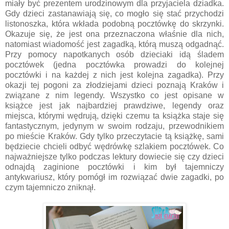
miały być prezentem urodzinowym dla przyjaciela dziadka.
Gdy dzieci zastanawiają się, co mogło się stać przychodzi
listonoszka, która wkłada podobną pocztówkę do skrzynki.
Okazuje się, że jest ona przeznaczona właśnie dla nich,
natomiast wiadomość jest zagadką, którą muszą odgadnąć.
Przy pomocy napotkanych osób dzieciaki idą śladem
pocztówek (jedna pocztówka prowadzi do kolejnej
pocztówki i na każdej z nich jest kolejna zagadka). Przy
okazji tej pogoni za złodziejami dzieci poznają Kraków i
związane z nim legendy. Wszystko co jest opisane w
książce jest jak najbardziej prawdziwe, legendy oraz
miejsca, którymi wędrują, dzięki czemu ta książka staje się
fantastycznym, jedynym w swoim rodzaju, przewodnikiem
po mieście Kraków. Gdy tylko przeczytacie tą książkę, sami
będziecie chcieli odbyć wędrówkę szlakiem pocztówek. Co
najważniejsze tylko podczas lektury dowiecie się czy dzieci
odnajdą zaginione pocztówki i kim był tajemniczy
antykwariusz, który pomógł im rozwiązać dwie zagadki, po
czym tajemniczo zniknął.