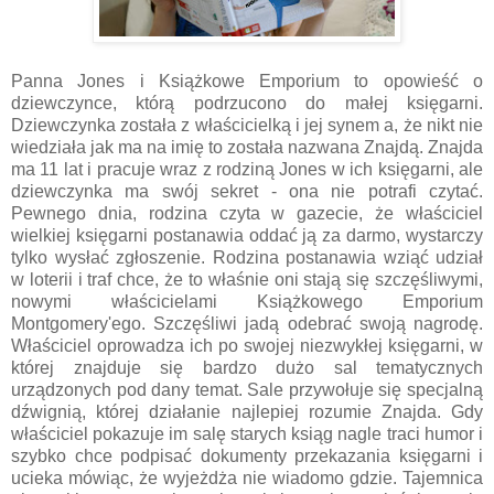
Panna Jones i Książkowe Emporium to opowieść o
dziewczynce, którą podrzucono do małej księgarni.
Dziewczynka została z właścicielką i jej synem a, że nikt nie
wiedziała jak ma na imię to została nazwana Znajdą. Znajda
ma 11 lat i pracuje wraz z rodziną Jones w ich księgarni, ale
dziewczynka ma swój sekret - ona nie potrafi czytać.
Pewnego dnia, rodzina czyta w gazecie, że właściciel
wielkiej księgarni postanawia oddać ją za darmo, wystarczy
tylko wysłać zgłoszenie. Rodzina postanawia wziąć udział
w loterii i traf chce, że to właśnie oni stają się szczęśliwymi,
nowymi właścicielami Książkowego Emporium
Montgomery'ego. Szczęśliwi jadą odebrać swoją nagrodę.
Właściciel oprowadza ich po swojej niezwykłej księgarni, w
której znajduje się bardzo dużo sal tematycznych
urządzonych pod dany temat. Sale przywołuje się specjalną
dźwignią, której działanie najlepiej rozumie Znajda. Gdy
właściciel pokazuje im salę starych ksiąg nagle traci humor i
szybko chce podpisać dokumenty przekazania księgarni i
ucieka mówiąc, że wyjeżdża nie wiadomo gdzie. Tajemnica