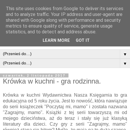
This site uses cookies from Google to deliver its services
and to analyze traffic. Your IP address and user-agent are
shared with Google along with performance and security
metrics to ensure quality of service, generate usage
statistics, and to detect and address abuse.
LEARN MORE
GOT IT
▼
▼
czwartek, 2 listopada 2017
Krówka w kuchni - gra rodzinna.
Krówka w kuchni Wydawnictwa Nasza Księgarnia to gra
edukacyjna od 5 roku życia. Jest to nowość, która nawiązuje
do serii książeczek "Poczytaj mi, mamo" i została nazwana
"Zagrajmy, mamo". Książki z tej serii towarzyszą mi od
mojego dzieciństwa, aż do teraz i stały się już klasyką
literatury dla dzieci. Czy gry z serii "Zagrajmy, mamo"
również staną się hitem? Myślę, że mają na to dużą szansę.